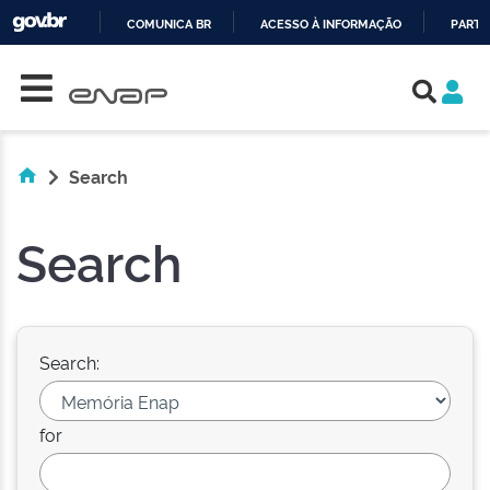
COMUNICA BR
ACESSO À INFORMAÇÃO
PARTI
Skip navigation
IR
PARA
O
CONTEÚDO
Search
Search
Search:
for