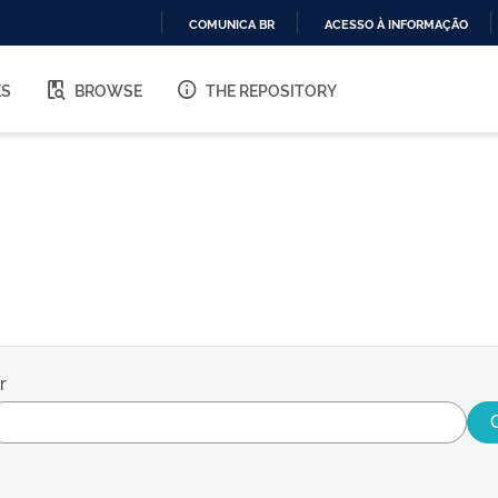
COMUNICA BR
ACESSO À INFORMAÇÃO
IR
PARA
ES
BROWSE
THE REPOSITORY
O
CONTEÚDO
r