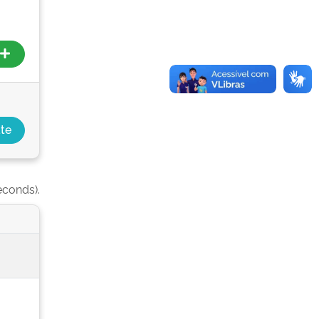
econds).