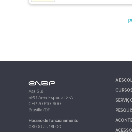
p
A ESCO
CURSO
Asa Sul
SPO Área Especial 2-A
SERVIÇ
CEP 70.610-900
Brasília/DF
PESQUI
ACONT
Horário de funcionamento
08h00 às 18h00
ACESSO