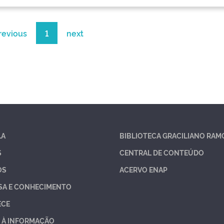
revious
1
next
LA
BIBLIOTECA GRACILIANO RAM
S
CENTRAL DE CONTEÚDO
OS
ACERVO ENAP
SA E CONHECIMENTO
ECE
 À INFORMAÇÃO