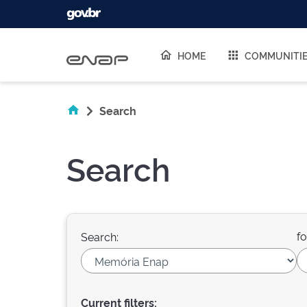
Skip navigation
HOME
COMMUNITI
Search
Search
fo
Search:
Current filters: