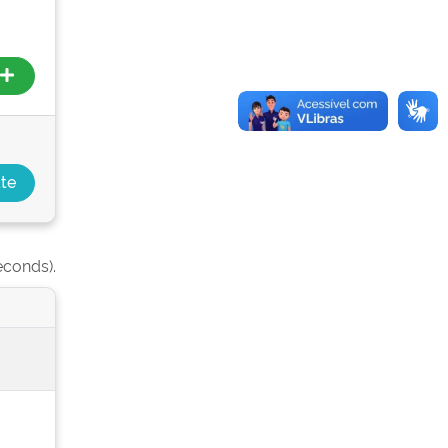
econds).