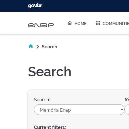
Skip navigation
HOME
COMMUNITI
Search
Search
fo
Search:
Current filters: