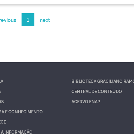
revious
1
next
LA
BIBLIOTECA GRACILIANO RAM
S
CENTRAL DE CONTEÚDO
OS
ACERVO ENAP
SA E CONHECIMENTO
ECE
 À INFORMAÇÃO