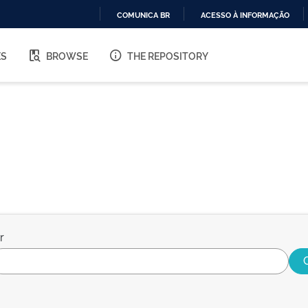
COMUNICA BR
ACESSO À INFORMAÇÃO
IR
PARA
ES
BROWSE
THE REPOSITORY
O
CONTEÚDO
r