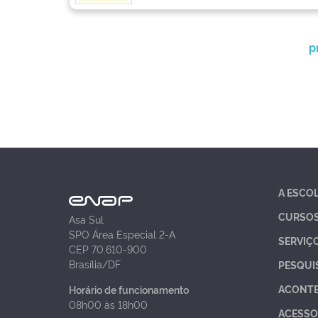
p
A ESCO
CURSO
Asa Sul
SPO Área Especial 2-A
SERVIÇ
CEP 70.610-900
Brasília/DF
PESQUI
ACONT
Horário de funcionamento
08h00 às 18h00
ACESSO