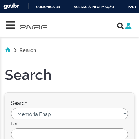
COMUNICA BR
ACESSO À INFORMAÇÃO
PARTI
Skip navigation
IR
PARA
O
CONTEÚDO
Search
Search
Search:
for