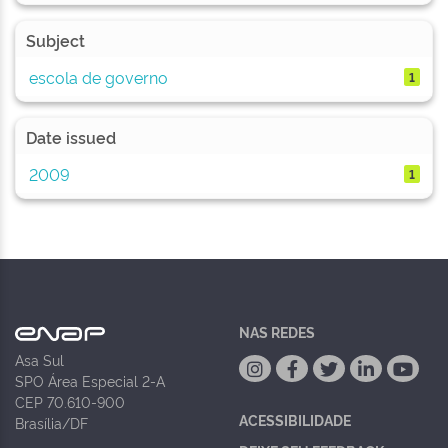
Subject
escola de governo
1
Date issued
2009
1
NAS REDES
Asa Sul
SPO Área Especial 2-A
CEP 70.610-900
ACESSIBILIDADE
Brasília/DF