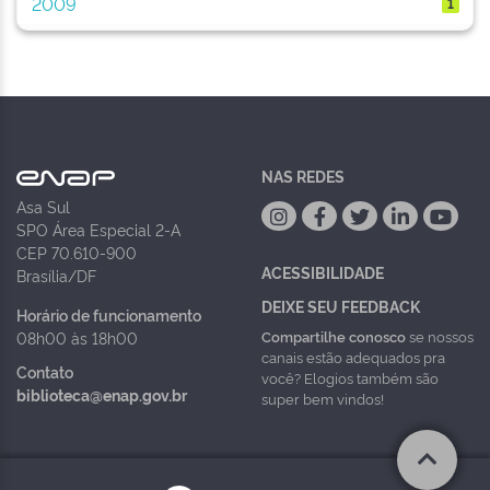
2009
1
NAS REDES
Asa Sul
SPO Área Especial 2-A
CEP 70.610-900
ACESSIBILIDADE
Brasília/DF
DEIXE SEU FEEDBACK
Horário de funcionamento
Compartilhe conosco
se nossos
08h00 às 18h00
canais estão adequados pra
Contato
você? Elogios também são
biblioteca@enap.gov.br
super bem vindos!