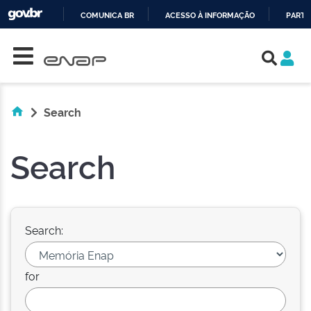
COMUNICA BR
ACESSO À INFORMAÇÃO
PARTI
Skip navigation
IR
PARA
O
CONTEÚDO
Search
Search
Search:
for