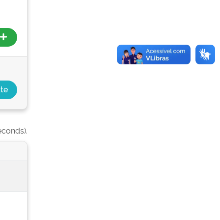
econds).