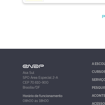
p
A ESCO
CURSO
Asa Sul
SPO Área Especial 2-A
SERVIÇ
CEP 70.610-900
Brasília/DF
PESQUI
ACONT
Horário de funcionamento
08h00 às 18h00
ACESSO