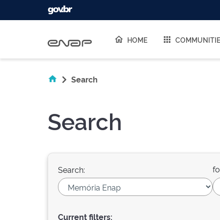
Skip navigation
HOME
COMMUNITI
Search
Search
fo
Search:
Current filters: