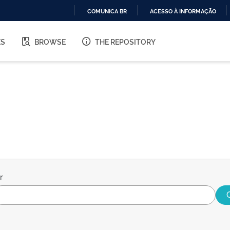
COMUNICA BR
ACESSO À INFORMAÇÃO
IR
PARA
ES
BROWSE
THE REPOSITORY
O
CONTEÚDO
r