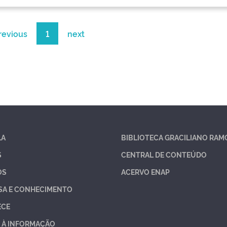
revious
1
next
LA
BIBLIOTECA GRACILIANO RAM
S
CENTRAL DE CONTEÚDO
OS
ACERVO ENAP
SA E CONHECIMENTO
ECE
 À INFORMAÇÃO