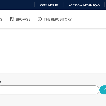
COMUNICA BR
ACESSO À INFORMAÇÃO
IR
PARA
ES
BROWSE
THE REPOSITORY
O
CONTEÚDO
r