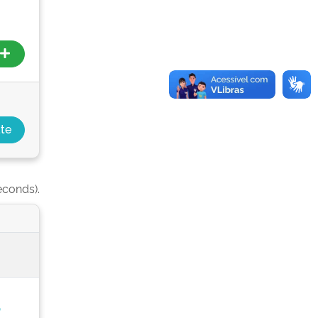
econds).
o