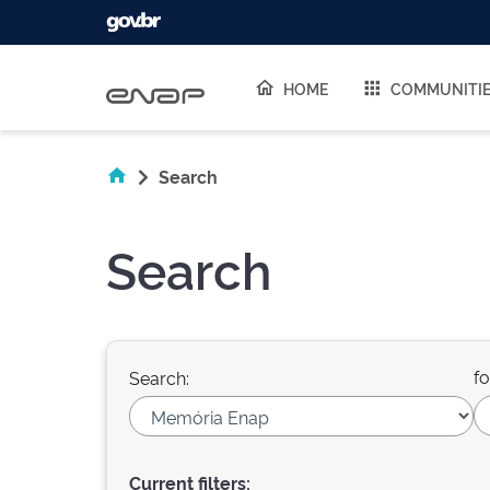
Skip navigation
HOME
COMMUNITI
Search
Search
fo
Search:
Current filters: