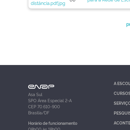
p
A ESCO
CURSO
Asa Sul
SPO Área Especial 2-A
SERVIÇ
CEP 70.610-900
Brasília/DF
PESQUI
ACONT
Horário de funcionamento
08h00 às 18h00