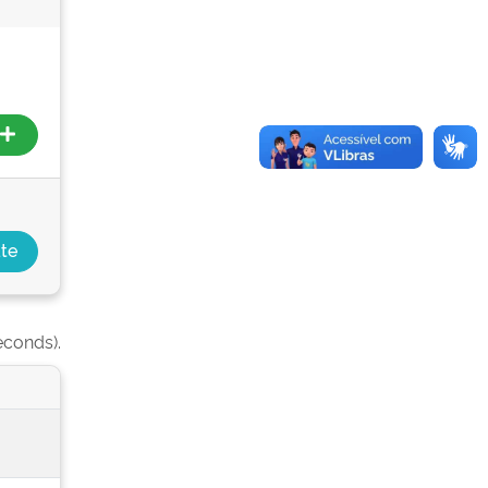
econds).