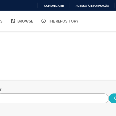
COMUNICA BR
ACESSO À INFORMAÇÃO
IR
PARA
ES
BROWSE
THE REPOSITORY
O
CONTEÚDO
r