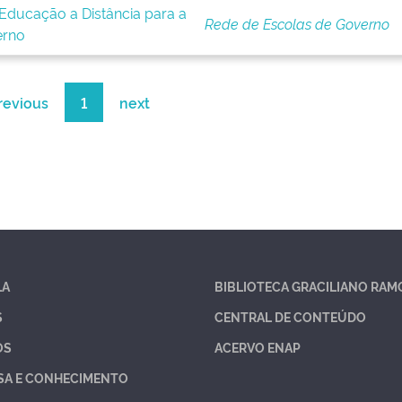
Educação a Distância para a
Rede de Escolas de Governo
erno
revious
1
next
LA
BIBLIOTECA GRACILIANO RAM
S
CENTRAL DE CONTEÚDO
OS
ACERVO ENAP
SA E CONHECIMENTO