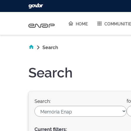
Skip navigation
HOME
COMMUNITI
Search
Search
fo
Search:
Current filters: