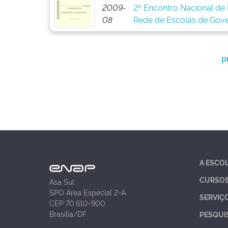
2009-
2º Encontro Nacional de 
08
Rede de Escolas de Gov
p
A ESCO
CURSO
Asa Sul
SPO Área Especial 2-A
SERVIÇ
CEP 70.610-900
Brasília/DF
PESQUI