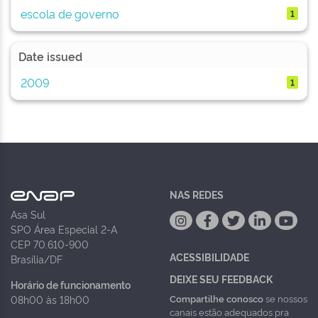
escola de governo
1
Date issued
2009
1
NAS REDES
Asa Sul
SPO Área Especial 2-A
CEP 70.610-900
ACESSIBILIDADE
Brasília/DF
DEIXE SEU FEEDBACK
Horário de funcionamento
Compartilhe conosco
se nossos
08h00 às 18h00
canais estão adequados pra