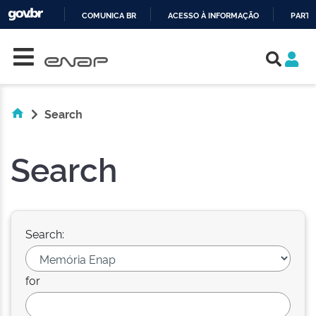
COMUNICA BR
ACESSO À INFORMAÇÃO
PARTI
Skip navigation
IR
PARA
O
CONTEÚDO
Search
Search
Search:
for