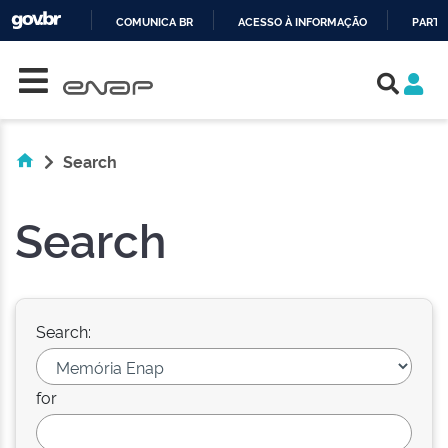
COMUNICA BR
ACESSO À INFORMAÇÃO
PARTI
Skip navigation
IR
PARA
O
CONTEÚDO
Search
Search
Search:
for