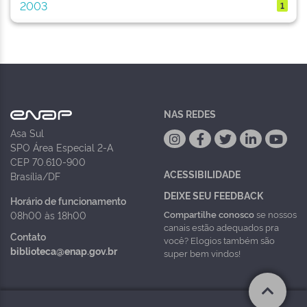
2003
1
NAS REDES
Asa Sul
SPO Área Especial 2-A
CEP 70.610-900
ACESSIBILIDADE
Brasília/DF
DEIXE SEU FEEDBACK
Horário de funcionamento
Compartilhe conosco
se nossos
08h00 às 18h00
canais estão adequados pra
Contato
você? Elogios também são
biblioteca@enap.gov.br
super bem vindos!