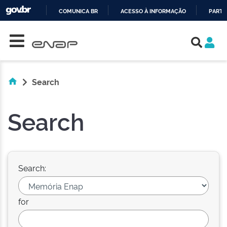
COMUNICA BR
ACESSO À INFORMAÇÃO
PARTI
Skip navigation
IR
PARA
O
CONTEÚDO
Search
Search
Search:
for