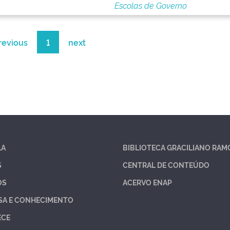
Escolas de Governo
revious
1
next
LA
BIBLIOTECA GRACILIANO RAM
S
CENTRAL DE CONTEÚDO
OS
ACERVO ENAP
SA E CONHECIMENTO
ECE