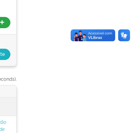
econds).
ção
de