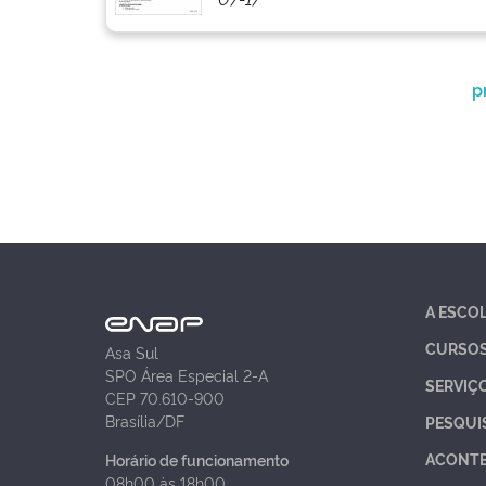
p
A ESCO
CURSO
Asa Sul
SPO Área Especial 2-A
SERVIÇ
CEP 70.610-900
Brasília/DF
PESQUI
ACONT
Horário de funcionamento
08h00 às 18h00