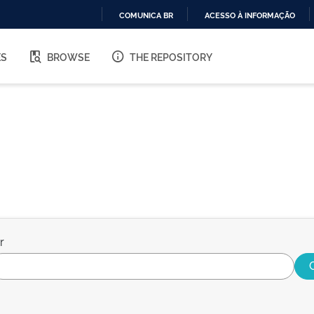
COMUNICA BR
ACESSO À INFORMAÇÃO
IR
PARA
ES
BROWSE
THE REPOSITORY
O
CONTEÚDO
r