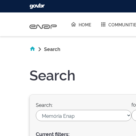
Skip navigation
HOME
COMMUNITI
Search
Search
fo
Search:
Current filters: