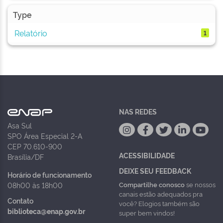
Type
Relatório
1
NAS REDES
Asa Sul
SPO Área Especial 2-A
CEP 70.610-900
ACESSIBILIDADE
Brasília/DF
DEIXE SEU FEEDBACK
Horário de funcionamento
Compartilhe conosco
se nossos
08h00 às 18h00
canais estão adequados pra
Contato
você? Elogios também são
biblioteca@enap.gov.br
super bem vindos!