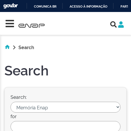
COMUNICA BR
ACESSO À INFORMAÇÃO
PARTI
Skip navigation
IR
PARA
O
CONTEÚDO
Search
Search
Search:
for