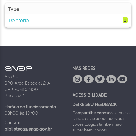
Type
Relatório
1
NAS REDES
Asa Sul
SPO Área Especial 2-A
CEP 70.610-900
ACESSIBILIDADE
Brasília/DF
DEIXE SEU FEEDBACK
Horário de funcionamento
Compartilhe conosco
se nossos
08h00 às 18h00
canais estão adequados pra
Contato
você? Elogios também são
biblioteca@enap.gov.br
super bem vindos!