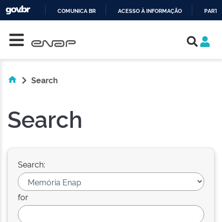
COMUNICA BR
ACESSO À INFORMAÇÃO
PARTI
Skip navigation
IR
PARA
O
CONTEÚDO
Search
Search
Search:
for