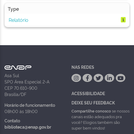
Type
Relatório
1
NAS REDES
Asa Sul
SPO Área Especial 2-A
CEP 70.610-900
ACESSIBILIDADE
Brasília/DF
DEIXE SEU FEEDBACK
Horário de funcionamento
Compartilhe conosco
se nossos
08h00 às 18h00
canais estão adequados pra
Contato
você? Elogios também são
biblioteca@enap.gov.br
super bem vindos!