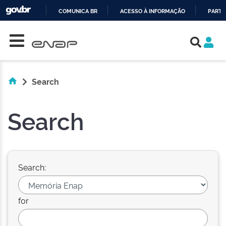
COMUNICA BR
ACESSO À INFORMAÇÃO
PARTI
Skip navigation
IR
PARA
O
CONTEÚDO
Search
Search
Search:
for