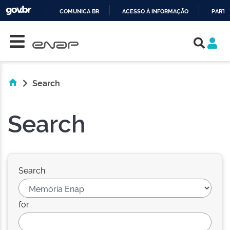
COMUNICA BR
ACESSO À INFORMAÇÃO
PARTI
Skip navigation
IR
PARA
O
CONTEÚDO
Search
Search
Search:
for