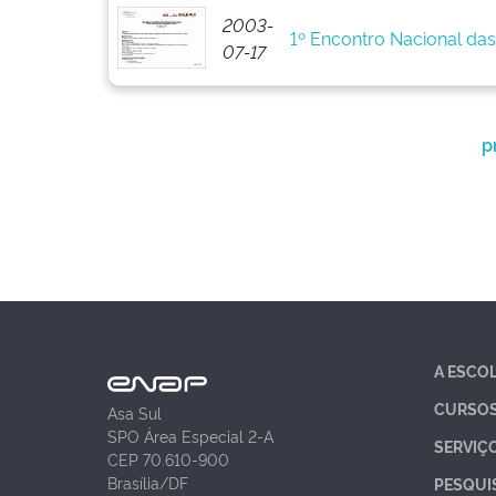
2003-
1º Encontro Nacional da
07-17
p
A ESCO
CURSO
Asa Sul
SPO Área Especial 2-A
SERVIÇ
CEP 70.610-900
Brasília/DF
PESQUI