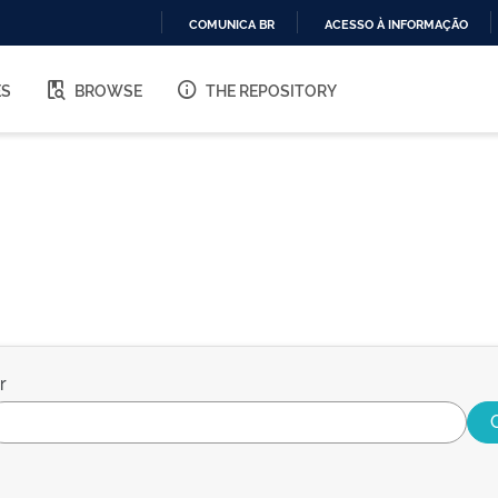
COMUNICA BR
ACESSO À INFORMAÇÃO
IR
PARA
ES
BROWSE
THE REPOSITORY
O
CONTEÚDO
r