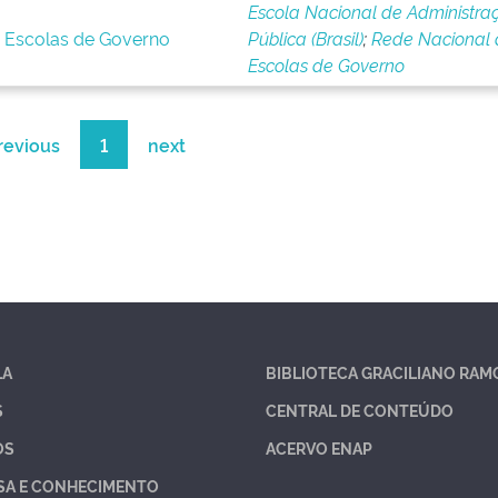
Escola Nacional de Administra
s Escolas de Governo
Pública (Brasil)
;
Rede Nacional 
Escolas de Governo
revious
1
next
LA
BIBLIOTECA GRACILIANO RAM
S
CENTRAL DE CONTEÚDO
OS
ACERVO ENAP
SA E CONHECIMENTO