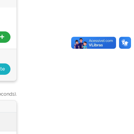
econds).