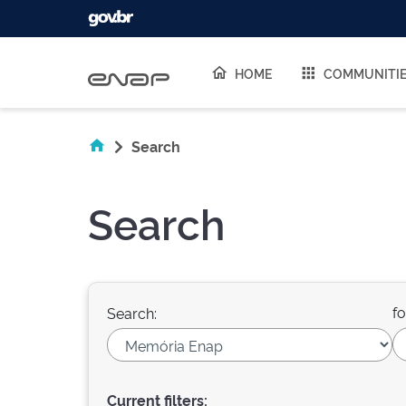
Skip navigation
HOME
COMMUNITI
Search
Search
fo
Search:
Current filters: