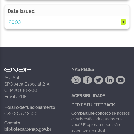
Date issued
2003
1
NAS REDES
Asa Sul
SPO Área Especial 2-A
CEP 70.610-900
ACESSIBILIDADE
Brasília/DF
DEIXE SEU FEEDBACK
Horário de funcionamento
Compartilhe conosco
se nossos
08h00 às 18h00
canais estão adequados pra
Contato
você? Elogios também são
biblioteca@enap.gov.br
super bem vindos!