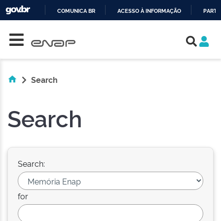
COMUNICA BR
ACESSO À INFORMAÇÃO
PARTI
Skip navigation
IR
PARA
O
CONTEÚDO
Search
Search
Search:
for