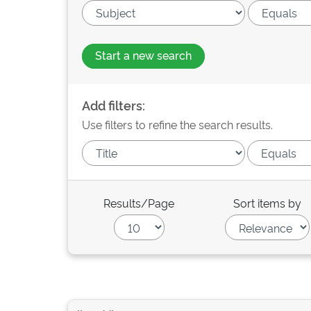
Start a new search
Add filters:
Use filters to refine the search results.
Results/Page
Sort items by