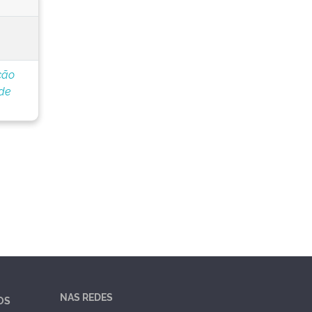
ção
de
NAS REDES
OS