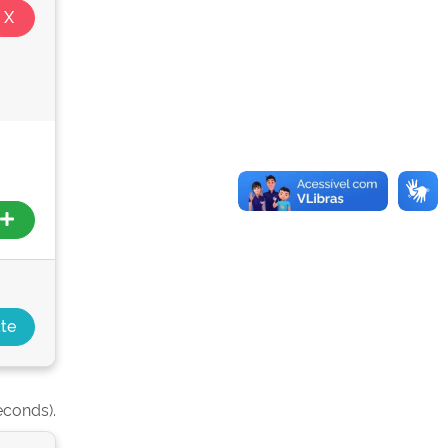
econds).