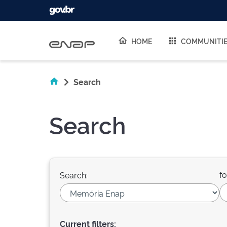
Skip navigation
HOME
COMMUNITI
Search
Search
fo
Search:
Current filters: