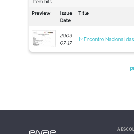
Item hits:
Preview
Issue
Title
Date
2003-
1º Encontro Nacional da
07-17
p
A ESCO