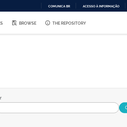
COMUNICA BR
ACESSO À INFORMAÇÃO
IR
PARA
ES
BROWSE
THE REPOSITORY
O
CONTEÚDO
r