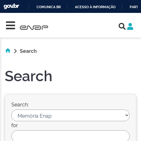
COMUNICA BR
ACESSO À INFORMAÇÃO
PARTI
Skip navigation
IR
PARA
O
CONTEÚDO
Search
Search
Search:
for