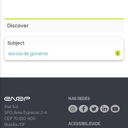
Discover
Subject
escola de governo
1
NAS REDES
Asa Sul
SPO Área Especial 2-A
CEP 70.610-900
ACESSIBILIDADE
Brasília/DF