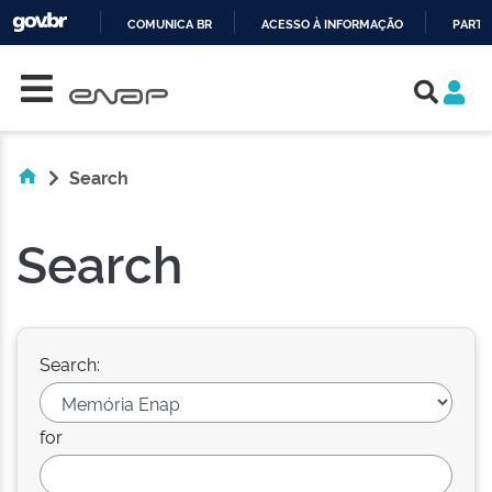
COMUNICA BR
ACESSO À INFORMAÇÃO
PARTI
Skip navigation
IR
PARA
O
CONTEÚDO
Search
Search
Search:
for