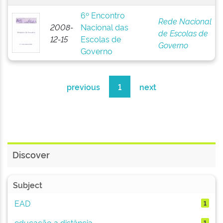
6º Encontro
Rede Nacional
2008-
Nacional das
de Escolas de
12-15
Escolas de
Governo
Governo
previous
1
next
Discover
Subject
EAD
1
educação a distância
1