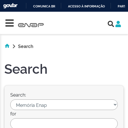
COMUNICA BR
ACESSO À INFORMAÇÃO
PARTI
Skip navigation
IR
PARA
O
CONTEÚDO
Search
Search
Search:
for