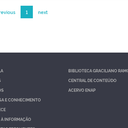
revious
1
next
LA
BIBLIOTECA GRACILIANO RAM
S
CENTRAL DE CONTEÚDO
OS
ACERVO ENAP
SA E CONHECIMENTO
ECE
 À INFORMAÇÃO