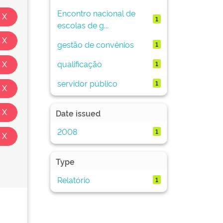
Encontro nacional de
1
escolas de g...
gestão de convênios
1
qualificação
1
servidor público
1
Date issued
2008
1
Type
Relatório
1