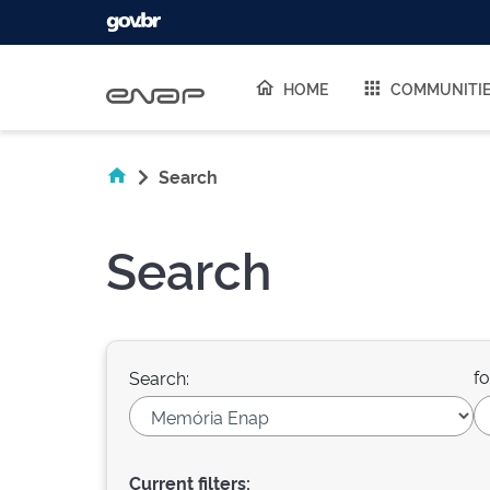
Skip navigation
HOME
COMMUNITI
Search
Search
fo
Search:
Current filters: