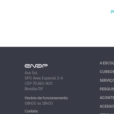
p
A ESCO
CURSO
Asa Sul
SPO Área Especial 2-A
SERVIÇ
CEP 70.610-900
Brasília/DF
PESQUI
ACONT
Horário de funcionamento
08h00 às 18h00
ACESSO
Contato