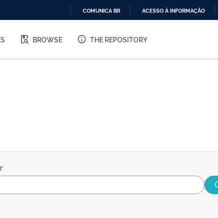
COMUNICA BR
ACESSO À INFORMAÇÃO
IR
PARA
ES
BROWSE
THE REPOSITORY
O
CONTEÚDO
r