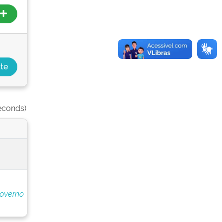
econds).
Governo