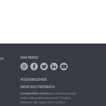
NAS REDES
OS
ACESSIBILIDADE
DEIXE SEU FEEDBACK
Compartilhe conosco
se nossos canais
estão adequados pra você? Elogios
também são super bem vindos!