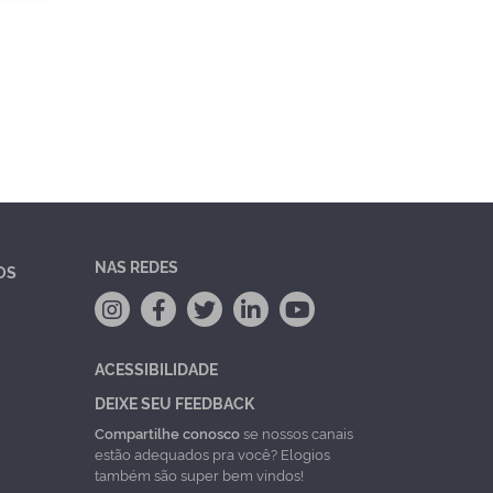
NAS REDES
OS
ACESSIBILIDADE
DEIXE SEU FEEDBACK
Compartilhe conosco
se nossos canais
estão adequados pra você? Elogios
também são super bem vindos!