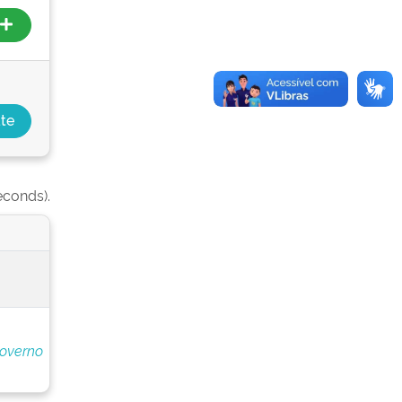
econds).
Governo