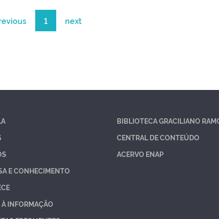
revious
1
next
LA
BIBLIOTECA GRACILIANO RAM
S
CENTRAL DE CONTEÚDO
OS
ACERVO ENAP
SA E CONHECIMENTO
ECE
 À INFORMAÇÃO