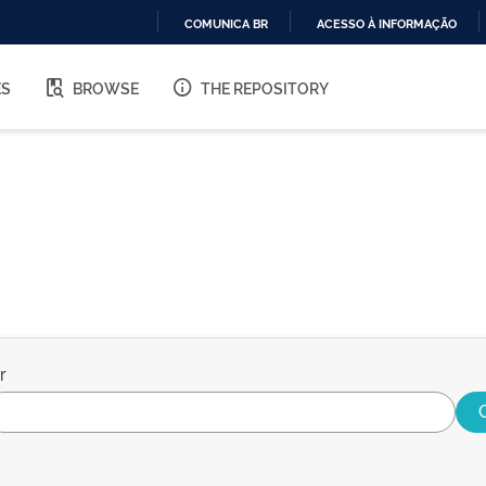
COMUNICA BR
ACESSO À INFORMAÇÃO
IR
PARA
ES
BROWSE
THE REPOSITORY
O
CONTEÚDO
r