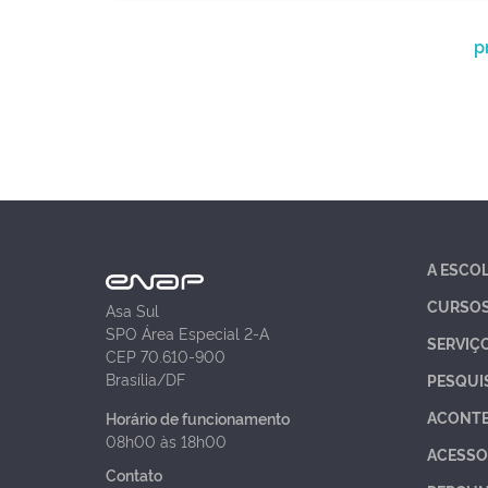
p
A ESCO
CURSO
Asa Sul
SPO Área Especial 2-A
SERVIÇ
CEP 70.610-900
Brasília/DF
PESQUI
ACONT
Horário de funcionamento
08h00 às 18h00
ACESSO
Contato