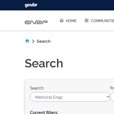
Skip navigation
HOME
COMMUNITI
Search
Search
fo
Search:
Current filters: