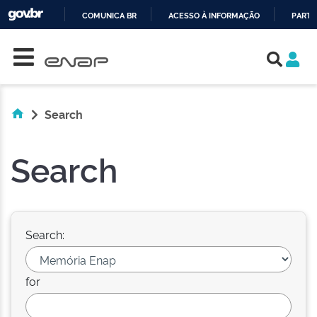
COMUNICA BR
ACESSO À INFORMAÇÃO
PARTI
Skip navigation
IR
PARA
O
CONTEÚDO
Search
Search
Search:
for