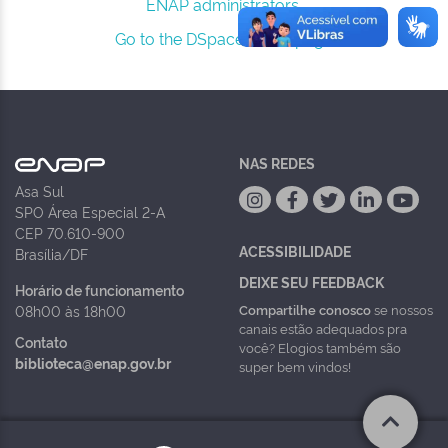
ENAP administrators.
Go to the DSpace home page
NAS REDES
Asa Sul
SPO Área Especial 2-A
CEP 70.610-900
ACESSIBILIDADE
Brasília/DF
DEIXE SEU FEEDBACK
Horário de funcionamento
Compartilhe conosco
se nossos
08h00 às 18h00
canais estão adequados pra
Contato
você? Elogios também são
biblioteca@enap.gov.br
super bem vindos!