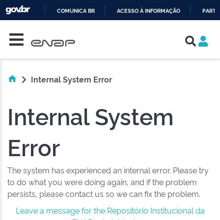
COMUNICA BR
ACESSO À INFORMAÇÃO
PARTI
Skip navigation
IR
PARA
O
CONTEÚDO
Internal System Error
Internal System
Error
The system has experienced an internal error. Please try
to do what you were doing again, and if the problem
persists, please contact us so we can fix the problem.
Leave a message for the Repositório Institucional da