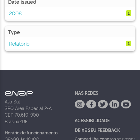
Date issued
2008
1
Type
Relatório
1
NAS REDES
Asa Sul
SPO Área Especial 2-A
CEP 70.610-900
ACESSIBILIDADE
Brasília/DF
DEIXE SEU FEEDBACK
Horário de funcionamento
Compartilhe conosco
se nossos
08h00 às 18h00