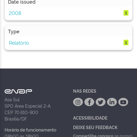
Date issued
2008
1
Type
Relatório
1
NAS REDES
Asa Sul
SPO Área Especial 2-A
CEP 70.610-900
ACESSIBILIDADE
Brasília/DF
DEIXE SEU FEEDBACK
Horário de funcionamento
Compartilhe conosco
se nossos
08h00 às 18h00