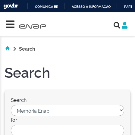
COMUNICA BR
ACESSO À INFORMAÇÃO
PARTI
Skip navigation
IR
PARA
O
CONTEÚDO
Search
Search
Search:
for