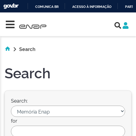
COMUNICA BR
ACESSO À INFORMAÇÃO
PARTI
Skip navigation
IR
PARA
O
CONTEÚDO
Search
Search
Search:
for