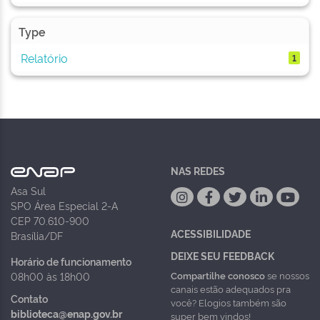
Type
Relatório
1
NAS REDES
Asa Sul
SPO Área Especial 2-A
CEP 70.610-900
ACESSIBILIDADE
Brasília/DF
DEIXE SEU FEEDBACK
Horário de funcionamento
Compartilhe conosco
se nossos
08h00 às 18h00
canais estão adequados pra
Contato
você? Elogios também são
biblioteca@enap.gov.br
super bem vindos!