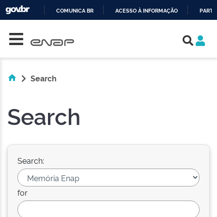
COMUNICA BR
ACESSO À INFORMAÇÃO
PARTI
Skip navigation
IR
PARA
O
CONTEÚDO
Search
Search
Search:
for