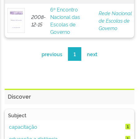
6º Encontro
Rede Nacional
2008-
Nacional das
de Escolas de
12-15
Escolas de
Governo
Governo
previous
1
next
Discover
Subject
capacitação
1
educação a distância
1