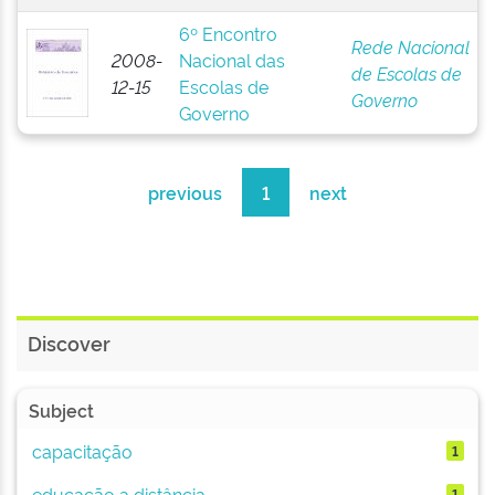
6º Encontro
Rede Nacional
2008-
Nacional das
de Escolas de
12-15
Escolas de
Governo
Governo
previous
1
next
Discover
Subject
capacitação
1
educação a distância
1