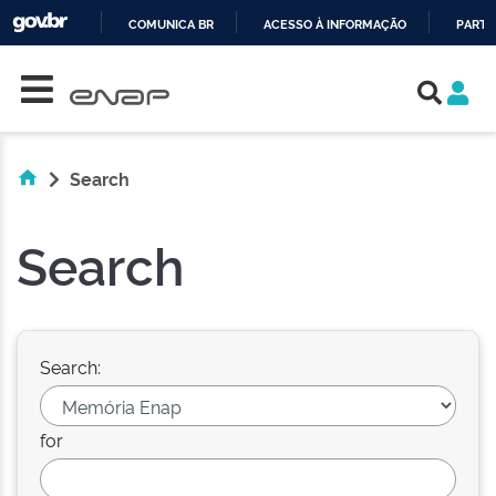
COMUNICA BR
ACESSO À INFORMAÇÃO
PARTI
Skip navigation
IR
PARA
O
CONTEÚDO
Search
Search
Search:
for