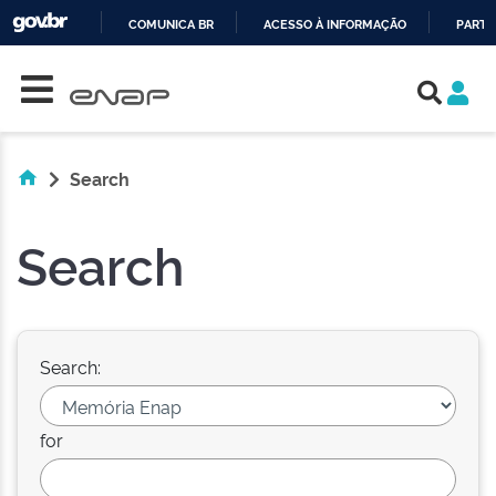
COMUNICA BR
ACESSO À INFORMAÇÃO
PARTI
Skip navigation
IR
PARA
O
CONTEÚDO
Search
Search
Search:
for