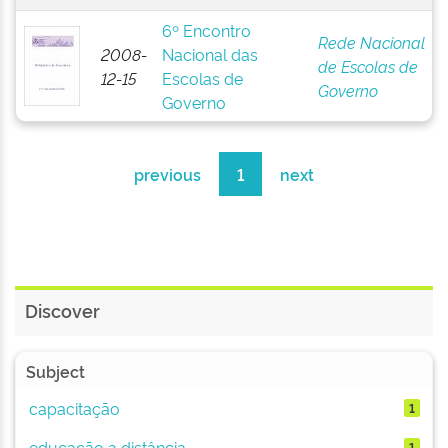
6º Encontro
Rede Nacional
2008-
Nacional das
de Escolas de
12-15
Escolas de
Governo
Governo
previous
1
next
Discover
Subject
capacitação
1
educação a distância
1