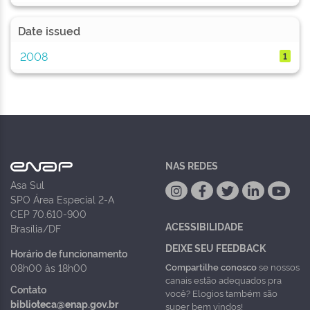
Date issued
2008
1
NAS REDES
Asa Sul
SPO Área Especial 2-A
CEP 70.610-900
ACESSIBILIDADE
Brasília/DF
DEIXE SEU FEEDBACK
Horário de funcionamento
Compartilhe conosco
se nossos
08h00 às 18h00
canais estão adequados pra
Contato
você? Elogios também são
biblioteca@enap.gov.br
super bem vindos!