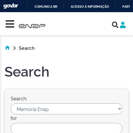
COMUNICA BR
ACESSO À INFORMAÇÃO
PARTI
Skip navigation
IR
PARA
O
CONTEÚDO
Search
Search
Search:
for