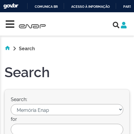
COMUNICA BR
ACESSO À INFORMAÇÃO
PARTI
Skip navigation
IR
PARA
O
CONTEÚDO
Search
Search
Search:
for