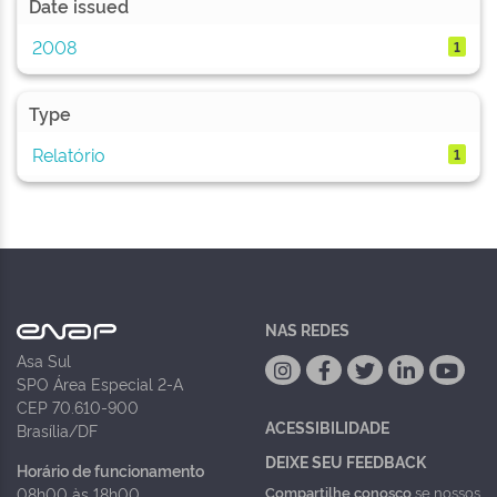
Date issued
2008
1
Type
Relatório
1
NAS REDES
Asa Sul
SPO Área Especial 2-A
CEP 70.610-900
ACESSIBILIDADE
Brasília/DF
DEIXE SEU FEEDBACK
Horário de funcionamento
Compartilhe conosco
se nossos
08h00 às 18h00