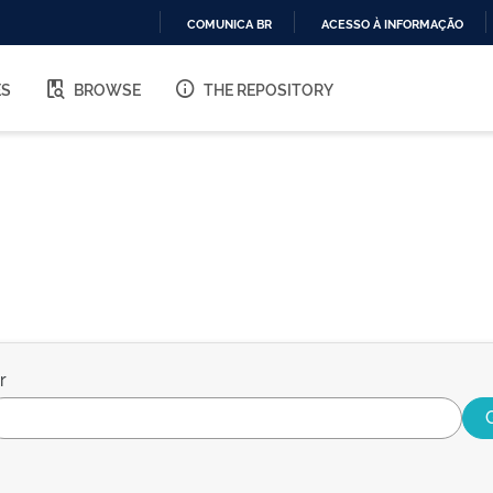
COMUNICA BR
ACESSO À INFORMAÇÃO
IR
PARA
ES
BROWSE
THE REPOSITORY
O
CONTEÚDO
r