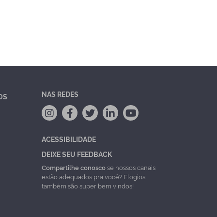
NAS REDES
OS
ACESSIBILIDADE
DEIXE SEU FEEDBACK
Compartilhe conosco
se nossos canais
estão adequados pra você? Elogios
também são super bem vindos!