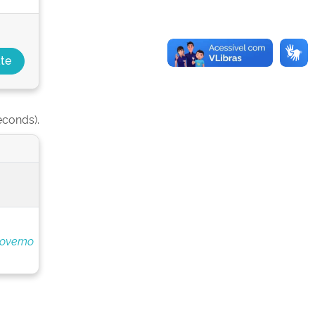
econds).
Governo