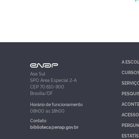
A ESCO
CURSO
Asa Sul
SPO Área Especial 2-A
SERVIÇ
CEP 70.610-900
Brasília/DF
PESQUI
ACONT
Horário de funcionamento
08h00 às 18h00
ACESSO
Contato
PERGUN
biblioteca@enap.gov.br
ESTATÍS