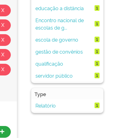
educação a distância
1
Encontro nacional de
1
escolas de g...
escola de governo
1
gestão de convênios
1
qualificação
1
servidor público
1
Type
Relatório
1