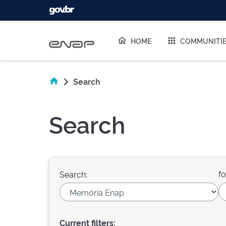
Skip navigation
HOME
COMMUNITI
Search
Search
fo
Search:
Current filters: