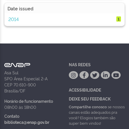
Date issued
2014
1
NAS REDES
Asa Sul
SPO Área Especial 2-A
CEP 70.610-900
ACESSIBILIDADE
Brasília/DF
DEIXE SEU FEEDBACK
Horário de funcionamento
Compartilhe conosco
se nossos
08h00 às 18h00
canais estão adequados pra
Contato
você? Elogios também são
biblioteca@enap.gov.br
super bem vindos!