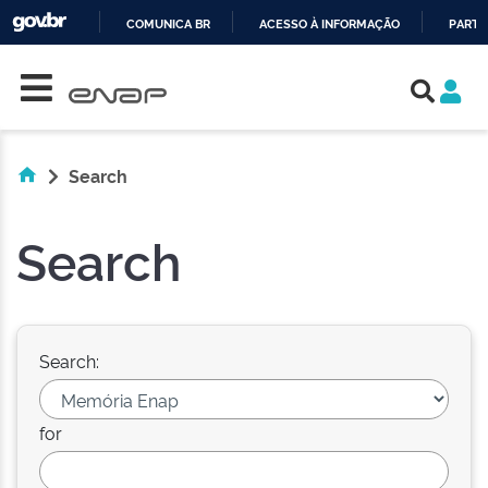
COMUNICA BR
ACESSO À INFORMAÇÃO
PARTI
Skip navigation
IR
PARA
O
CONTEÚDO
Search
Search
Search:
for