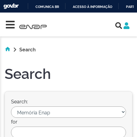
COMUNICA BR
ACESSO À INFORMAÇÃO
PARTI
Skip navigation
IR
PARA
O
CONTEÚDO
Search
Search
Search:
for