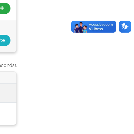
econds).