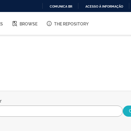
COMUNICA BR
ACESSO À INFORMAÇÃO
IR
PARA
ES
BROWSE
THE REPOSITORY
O
CONTEÚDO
r