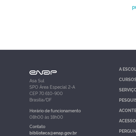
p
A ESCO
CURSO
Asa Sul
SPO Área Especial 2-A
SERVIÇ
CEP 70.610-900
Brasília/DF
PESQUI
ACONT
Horário de funcionamento
08h00 às 18h00
ACESSO
Contato
PERGUN
biblioteca@enap.gov.br