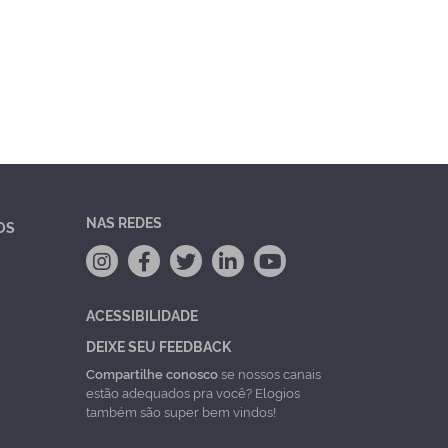
NAS REDES
OS
ACESSIBILIDADE
DEIXE SEU FEEDBACK
Compartilhe conosco
se nossos canais
estão adequados pra você? Elogios
também são super bem vindos!