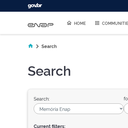
Skip navigation
HOME
COMMUNITI
Search
Search
fo
Search:
Current filters: