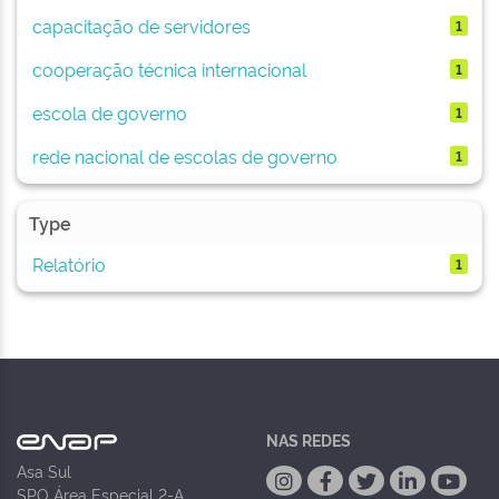
capacitação de servidores
1
cooperação técnica internacional
1
escola de governo
1
rede nacional de escolas de governo
1
Type
Relatório
1
NAS REDES
Asa Sul
SPO Área Especial 2-A