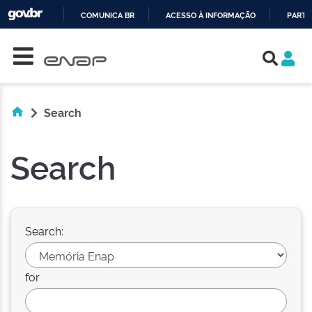
COMUNICA BR
ACESSO À INFORMAÇÃO
PARTI
Skip navigation
IR
PARA
O
CONTEÚDO
Search
Search
Search:
for