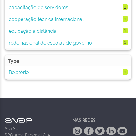
capacitação de servidores
1
cooperação técnica internacional
1
educação a distância
1
rede nacional de escolas de governo
1
Type
Relatório
1
NAS REDES
Asa Sul
SPO Área Especial 2-A