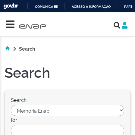
COMUNICA BR
ACESSO À INFORMAÇÃO
PARTI
Skip navigation
IR
PARA
O
CONTEÚDO
Search
Search
Search:
for