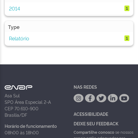
2014
1
Type
Relatório
1
NAS REDES
Asa Sul
SPO Área Especial 2-A
CEP 70.610-900
ACESSIBILIDADE
Brasília/DF
DEIXE SEU FEEDBACK
Horário de funcionamento
Compartilhe conosco
se nossos
08h00 às 18h00
canais estão adequados pra