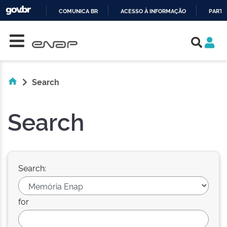
COMUNICA BR
ACESSO À INFORMAÇÃO
PARTI
Skip navigation
IR
PARA
O
CONTEÚDO
Search
Search
Search:
for