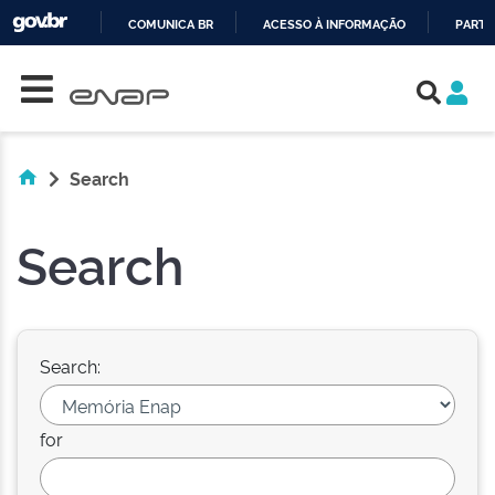
COMUNICA BR
ACESSO À INFORMAÇÃO
PARTI
Skip navigation
IR
PARA
O
CONTEÚDO
Search
Search
Search:
for