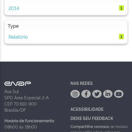
2014
1
Type
Relatório
1
NAS REDES
Asa Sul
SPO Área Especial 2-A
CEP 70.610-900
ACESSIBILIDADE
Brasília/DF
DEIXE SEU FEEDBACK
Horário de funcionamento
Compartilhe conosco
se nossos
08h00 às 18h00
canais estão adequados pra