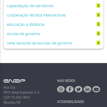
capacitação de servidores
1
cooperação técnica internacional
1
educação a distância
1
escola de governo
1
rede nacional de escolas de governo
1
NAS REDES
Asa Sul
SPO Área Especial 2-A
CEP 70.610-900
ACESSIBILIDADE
Brasília/DF