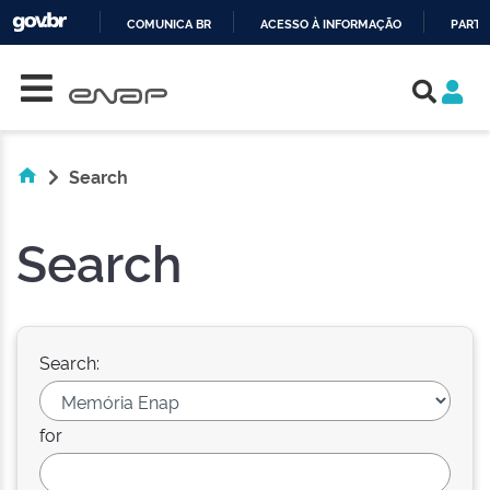
COMUNICA BR
ACESSO À INFORMAÇÃO
PARTI
Skip navigation
IR
PARA
O
CONTEÚDO
Search
Search
Search:
for