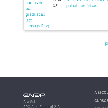
08
painéis temáticos
p
A ESCO
CURSO
Asa Sul
SPO Área Especial 2-A