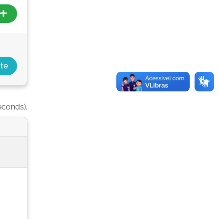
econds).