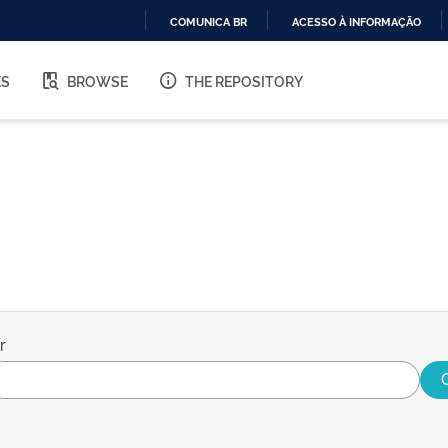
COMUNICA BR
ACESSO À INFORMAÇÃO
IR
PARA
ES
BROWSE
THE REPOSITORY
O
CONTEÚDO
r