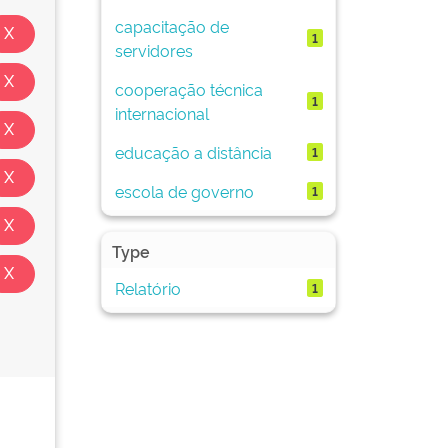
capacitação de
1
servidores
cooperação técnica
1
internacional
educação a distância
1
escola de governo
1
Type
Relatório
1