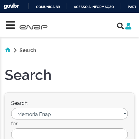
COMUNICA BR
ACESSO À INFORMAÇÃO
PARTI
Skip navigation
IR
PARA
O
CONTEÚDO
Search
Search
Search:
for