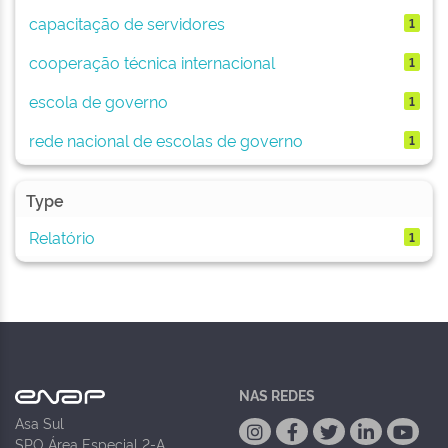
capacitação de servidores
1
cooperação técnica internacional
1
escola de governo
1
rede nacional de escolas de governo
1
Type
Relatório
1
NAS REDES
Asa Sul
SPO Área Especial 2-A