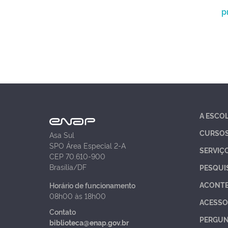
p
A ESCO
CURSO
Asa Sul
SPO Área Especial 2-A
SERVIÇ
CEP 70.610-900
Brasília/DF
PESQUI
ACONT
Horário de funcionamento
08h00 às 18h00
ACESSO
Contato
PERGUN
biblioteca@enap.gov.br