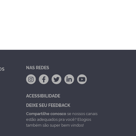
NAS REDES
OS
ACESSIBILIDADE
DEIXE SEU FEEDBACK
Compartilhe conosco
se nossos canais
estão adequados pra você? Elogios
também são super bem vindos!