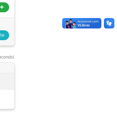
econds).