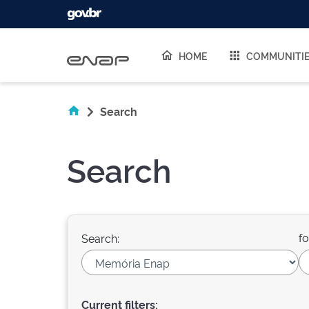
Skip navigation
HOME
COMMUNITI
Search
Search
fo
Search:
Current filters: