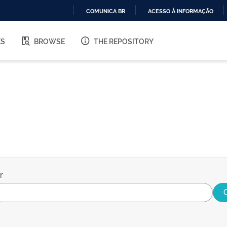
COMUNICA BR
ACESSO À INFORMAÇÃO
IR
PARA
ES
BROWSE
THE REPOSITORY
O
CONTEÚDO
r