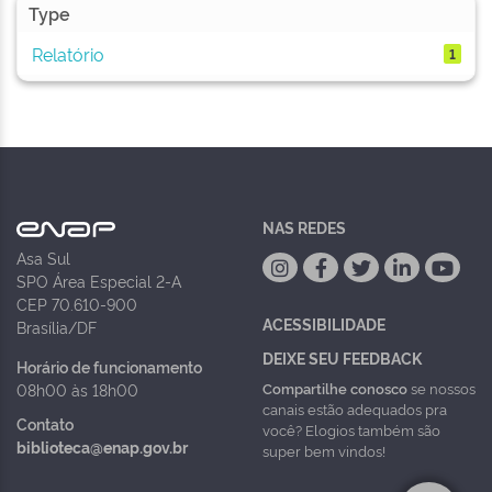
Type
Relatório
1
NAS REDES
Asa Sul
SPO Área Especial 2-A
CEP 70.610-900
ACESSIBILIDADE
Brasília/DF
DEIXE SEU FEEDBACK
Horário de funcionamento
Compartilhe conosco
se nossos
08h00 às 18h00
canais estão adequados pra
Contato
você? Elogios também são
biblioteca@enap.gov.br
super bem vindos!