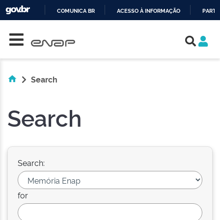
COMUNICA BR
ACESSO À INFORMAÇÃO
PARTI
Skip navigation
IR
PARA
O
CONTEÚDO
Search
Search
Search:
for