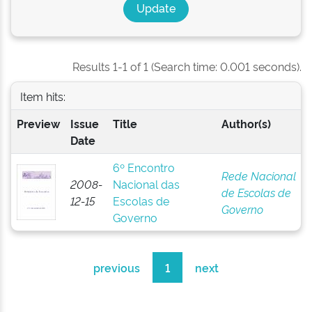
Results 1-1 of 1 (Search time: 0.001 seconds).
Item hits:
Preview
Issue
Title
Author(s)
Date
6º Encontro
Rede Nacional
2008-
Nacional das
de Escolas de
12-15
Escolas de
Governo
Governo
previous
1
next