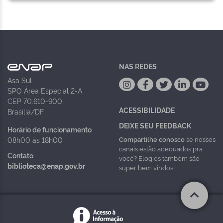
NAS REDES
Asa Sul
SPO Área Especial 2-A
CEP 70.610-900
ACESSIBILIDADE
Brasília/DF
DEIXE SEU FEEDBACK
Horário de funcionamento
Compartilhe conosco
se nossos
08h00 às 18h00
canais estão adequados pra
Contato
você? Elogios também são
biblioteca@enap.gov.br
super bem vindos!