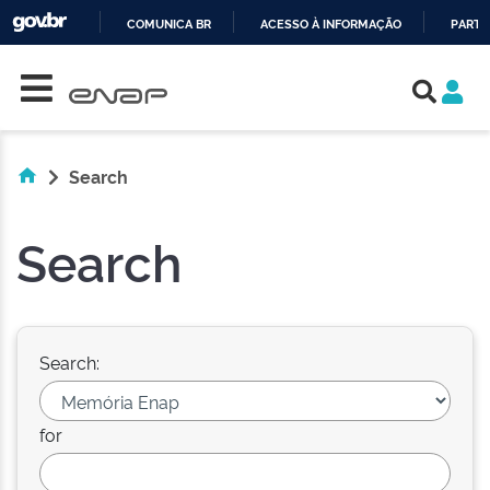
COMUNICA BR
ACESSO À INFORMAÇÃO
PARTI
Skip navigation
IR
PARA
O
CONTEÚDO
Search
Search
Search:
for