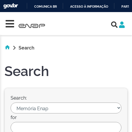
COMUNICA BR
ACESSO À INFORMAÇÃO
PARTI
Skip navigation
IR
PARA
O
CONTEÚDO
Search
Search
Search:
for