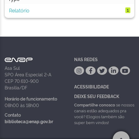
Relatório
1
NAS REDES
Asa Sul
SPO Área Especial 2-A
CEP 70.610-900
ACESSIBILIDADE
Brasília/DF
DEIXE SEU FEEDBACK
Horário de funcionamento
Compartilhe conosco
se nossos
08h00 às 18h00
canais estão adequados pra
Contato
você? Elogios também são
biblioteca@enap.gov.br
super bem vindos!