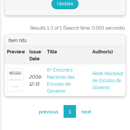
Results 1-1 of 1 (Search time: 0.001 seconds).
Item hits:
Preview
Issue
Title
Author(s)
Date
6º Encontro
Rede Nacional
2008-
Nacional das
de Escolas de
12-15
Escolas de
Governo
Governo
previous
1
next