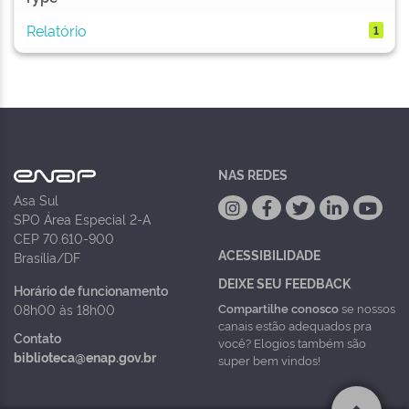
Relatório
1
NAS REDES
Asa Sul
SPO Área Especial 2-A
CEP 70.610-900
ACESSIBILIDADE
Brasília/DF
DEIXE SEU FEEDBACK
Horário de funcionamento
Compartilhe conosco
se nossos
08h00 às 18h00
canais estão adequados pra
Contato
você? Elogios também são
biblioteca@enap.gov.br
super bem vindos!