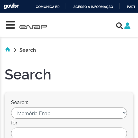
COMUNICA BR
ACESSO À INFORMAÇÃO
PARTI
Skip navigation
IR
PARA
O
CONTEÚDO
Search
Search
Search:
for